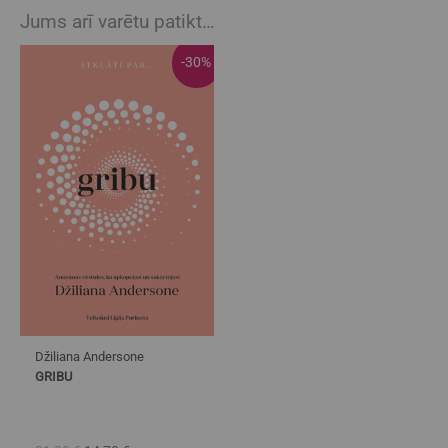
Jums arī varētu patikt…
Algne
Current
-30%
hind
price
oli:
is:
21,00 €.
14,70 €.
Džiliana Andersone
GRIBU