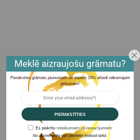
Meklē aizraujošu grāmatu?
Pieraksties grāmatu jaunumiem un saņem 10% atlaidi nākamajam
pirkumam!
PIERAKSTĪTIES
Es piekrītu
noteikumiem un nosacījumiem
No abonementa vari atteikties jebkurā laikā.