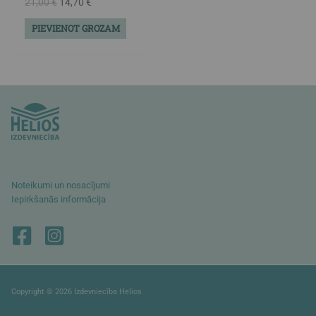
21,00
€
14,70
€
PIEVIENOT GROZAM
info@izdevniecibahelios.lv
Noteikumi un nosacījumi
Iepirkšanās informācija
Copyright © 2026 Izdevniecība Helios