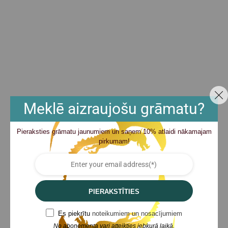
Meklē aizraujošu grāmatu?
Pieraksties grāmatu jaunumiem un saņem 10% atlaidi nākamajam
pirkumam!
PIERAKSTĪTIES
Es piekrītu
noteikumiem un nosacījumiem
No abonementa vari atteikties jebkurā laikā.