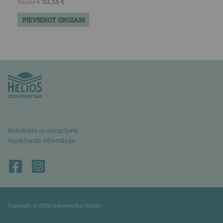
63,00
€
53,55
€
PIEVIENOT GROZAM
info@izdevniecibahelios.lv
Noteikumi un nosacījumi
Iepirkšanās informācija
Copyright © 2026 Izdevniecība Helios